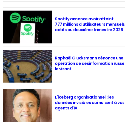
Spotify annonce avoir atteint
777 millions d'utilisateurs mensuels
actifs au deuxième trimestre 2026
Raphaël Glucksmann dénonce une
opération de désinformation russe
le visant
L'iceberg organisationnel : les
données invisibles qui nuisent à vos
agents d'IA